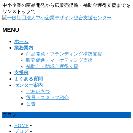
中小企業の商品開発から広販売促進・補助金獲得支援までを
ワンストップで
MENU
メ
ホーム
ニ
業務案内
ュ
商品開発・ブランディング構築支援
ー
販売促進・マーケティング支援
を
補助金・助成金獲得支援
飛
支援例
ば
よくある質問
す
センター案内
ごあいさつ
役員・スタッフ紹介
公告
ブログ
HOME
»
ブログ
»